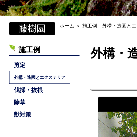
ホーム
＞ 施工例 - 外構・造園と
藤樹園
施工例
外構・
剪定
外構・造園とエクステリア
伐採・抜根
除草
獣対策